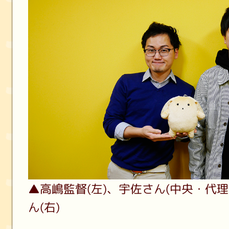
▲高嶋監督(左)、宇佐さん(中央・代
ん(右)