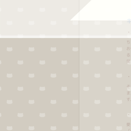
ち
お
る
笑
そ
ま
す
愛
「