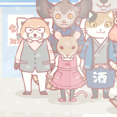
動
あ
観
べ
人
バ