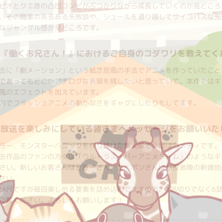
ピオとクエ彦の凸凹コンビがぶつかりながら成長していくのが見どころ
、その職業のあるある失敗談や、シュールを通り越してサイコパスな先
なジャングル感が見どころです。
・『働くお兄さん！』におけるご自身のコダワリを教えてく
去に「劇メーション」という紙芝居風の手法でアニメを作っていたこと
であってもどこかアナログな表現を残したいと思っていて。本作ではキ
風のエフェクトを加えています。
方でフラッシュアニメの動かなさをギャグにしたりもしてます。
・放送を楽しみにしている皆さまへメッセージをお願いいた
ラー、モンスターパニックを作り続けた集大成で今回はコメディです。
去作品のファンの方々は「ウルトラスーパーアニメタイム」のようなギ
さい。新しいお客さんはとみーさん、たくポンさんほか役者陣の新境地
さい。
い尺ですが毎回楽しめる要素を詰め込んでますので、1話切りでなく6
ご覧ください。よろしくお願いします！